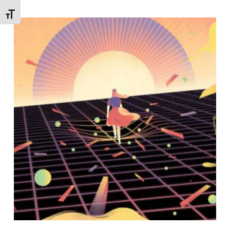
Εναλλαγή Μεγέθους Γραμμάτων