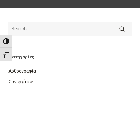
Search
Εναλλαγή Υψηλής Αντίθεσης
Εναλλαγή Μεγέθους Γραμμάτων
Kατηγορίες
Αρθρογραφία
Συνεργάτες