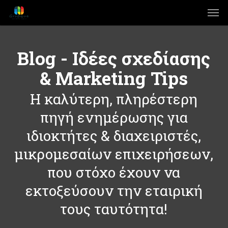
Άλμα
Χάρτης
Skip
Men
στη
Ιστοσελίδας
to
γραμμή
main
πλοήγησης
content
Blog - Ιδέες σχεδίασης
& Marketing Tips
Η καλύτερη, πληρέστερη
πηγή ενημέρωσης για
ιδιοκτήτες & διαχειριστές,
μικρομεσαίων επιχειρήσεων,
που στόχο έχουν να
εκτοξεύσουν την εταιρική
τους ταυτότητα!